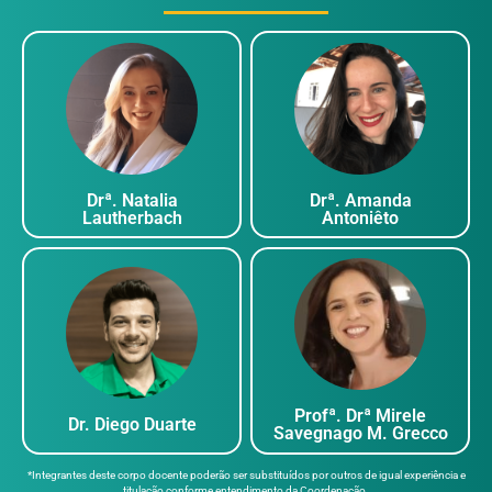
Prof. Dr. Thiago
Profª. Drª M
Fernando Lourenço
Savegnago M. 
Prof. Dr. Pedro
Vellosa
ㅤProf. Dr. Murilo
Schwartzmann