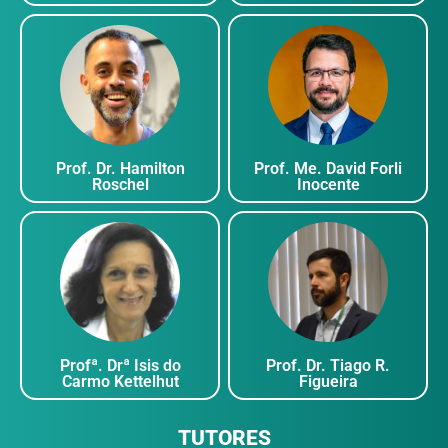
Walter B. de Oliveira
Carla Alber
Prof. Dr. Wladimir
Prof. João A
Rafael Beck
Barreto Lom