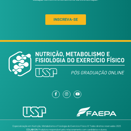
Prof. Dr. Hamilton
Prof. Me. Davi
Roschel
Inocent
Profª. Drª Isis do
Prof. Dr. Tia
Carmo Kettelhut
Figueira
TUTORES