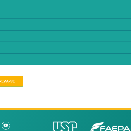
?
as?